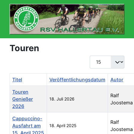
Touren
Anzeige #
Titel
Veröffentlichungsdatum
Autor
Touren
Ralf
Genießer
18. Juli 2026
Joostema
2026
Cappuccino-
Ralf
Ausfahrt am
18. April 2025
Joostema
15. April 2025